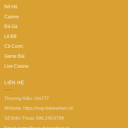
Nổ Hũ
Casino
Đá Gà
Lô Đề
Cá Cược
Game Bài
Live Casino
LIÊN HỆ
Thương Hiệu: Vin777
Website: https://avg-dakwerken.nl/
Số Điện Thoại:
096.249.6789