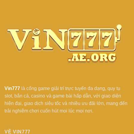
Vin777
là cổng game giải trí trực tuyến đa dạng, quy tụ
slot, bắn cá, casino và game bài hấp dẫn, với giao diện
hiện đại, giao dịch siêu tốc và nhiều ưu đãi lớn, mang đến
trải nghiệm chơi cuốn hút mọi lúc mọi nơi.
VỀ VIN777