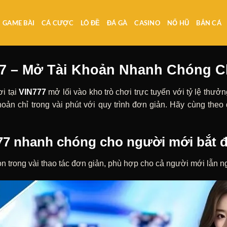
GAME BÀI
CÁ CƯỢC
LÔ ĐỀ
ĐÁ GÀ
CASINO
NỔ HŨ
BẮN CÁ
7 – Mở Tài Khoản Nhanh Chóng Ch
i tại
VIN777
mở lối vào kho trò chơi trực tuyến với tỷ lệ thư
khoản chỉ trong vài phút với quy trình đơn giản. Hãy cùng theo 
777 nhanh chóng cho người mới bắt 
ọn trong vài thao tác đơn giản, phù hợp cho cả người mới lẫn n