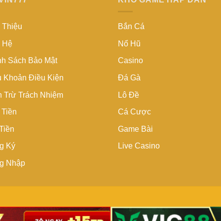
 Thiệu
Bắn Cá
n Hệ
Nổ Hũ
nh Sách Bảo Mật
Casino
u Khoản Điều Kiện
Đá Gà
n Trừ Trách Nhiệm
Lô Đề
 Tiền
Cá Cược
Tiền
Game Bài
g Ký
Live Casino
g Nhập