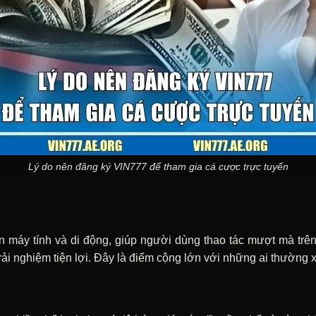
Lý do nên đăng ký VIN777 để tham gia cá cược trực tuyến
máy tính và di động, giúp người dùng thao tác mượt mà trên bấ
ải nghiệm tiện lợi. Đây là điểm cộng lớn với những ai thường 