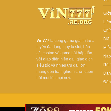
Giới
Liê
Chí
Điề
Vin777
là cổng game giải trí trực
tuyến đa dạng, quy tụ slot, bắn
Miễ
cá, casino và game bài hấp dẫn,
Nạp
với giao diện hiện đại, giao dịch
Rút 
siêu tốc và nhiều ưu đãi lớn,
mang đến trải nghiệm chơi cuốn
Đăn
hút mọi lúc mọi nơi.
Đăn