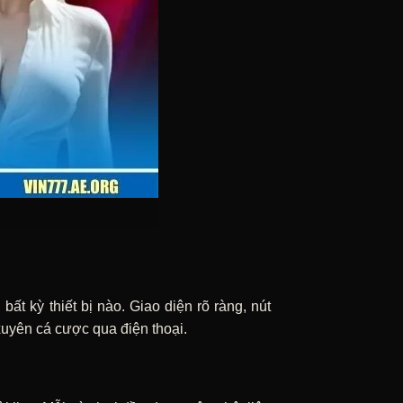
t kỳ thiết bị nào. Giao diện rõ ràng, nút
xuyên cá cược qua điện thoại.