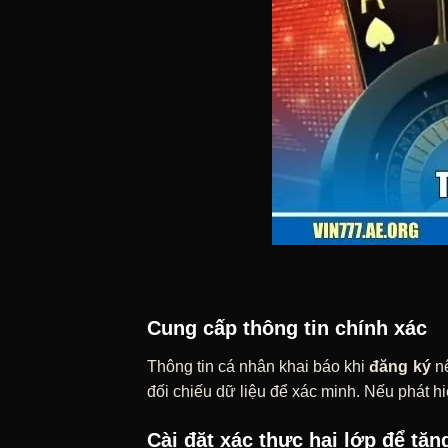
Cung cấp thông tin chính xác
Thông tin cá nhân khai báo khi
đăng ký
nê
đối chiếu dữ liệu để xác minh. Nếu phát hiệ
Cài đặt xác thực hai lớp để tăn