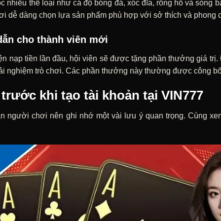
 nhiều thể loại như cá độ bóng đá, xóc đĩa, rồng hổ và sòng bà
ơi dễ dàng chọn lựa sản phẩm phù hợp với sở thích và phong c
dẫn cho thành viên mới
ện nạp tiền lần đầu, hội viên sẽ được tặng phần thưởng giá trị.
rải nghiệm trò chơi. Các phần thưởng này thường được công bố
trước khi tạo tài khoản tại VIN777
àn người chơi nên ghi nhớ một vài lưu ý quan trọng. Cùng x