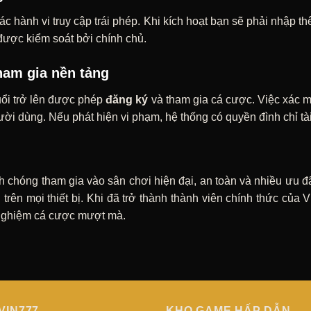
c hành vi truy cập trái phép. Khi kích hoạt bạn sẽ phải nhập 
được kiểm soát bởi chính chủ.
tham gia nền tảng
uổi trở lên được phép
đăng ký
và tham gia cá cược. Việc xác m
ời dùng. Nếu phát hiện vi phạm, hệ thống có quyền đình chỉ tài
 chóng tham gia vào sân chơi hiện đại, an toàn và nhiều ưu 
đủ trên mọi thiết bị. Khi đã trở thành thành viên chính thức của
 nghiệm cá cược mượt mà.
VIN777
KHO GAME HẤP DẪN