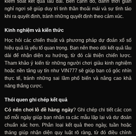
kiểm soát kết quả lâu dài. Bên cạnh đó, dành thời gian
nghỉ ngơi sẽ giúp duy trì tinh thần thoải mái và sự tỉnh táo
khi ra quyết định, tránh những quyết định theo cảm xúc.
Kinh nghiệm và kiến thức
Học hỏi các chiến thuật và phương pháp dự đoán xổ số
hiệu quả là yếu tố quan trọng. Bạn nên theo dõi kết quả lâu
dài để nhận diện xu hướng, từ đó cải thiện chiến lược.
Tham khảo ý kiến từ những người chơi giàu kinh nghiệm
hoặc nền tảng uy tín như VIN777 sẽ giúp bạn có góc nhìn
thực tế, tránh những sai lầm phổ biến và nâng cao khả
năng thắng cược.
Thói quen ghi chép kết quả
Có nên chơi lô đề hàng ngày
? Ghi chép chi tiết các con
số mỗi ngày giúp bạn nhận ra các mẫu lặp lại và dự đoán
chuẩn xác hơn. Phân loại kết quả theo ngày, tuần hoặc
tháng giúp nhận diện quy luật rõ ràng, từ đó điều chỉnh