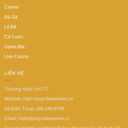
Casino
Đá Gà
Lô Đề
Cá Cược
Game Bài
Live Casino
LIÊN HỆ
Thương Hiệu: Vin777
Website: https://avg-dakwerken.nl/
Số Điện Thoại:
096.249.6789
Email:
hotro@avg-dakwerken.nl