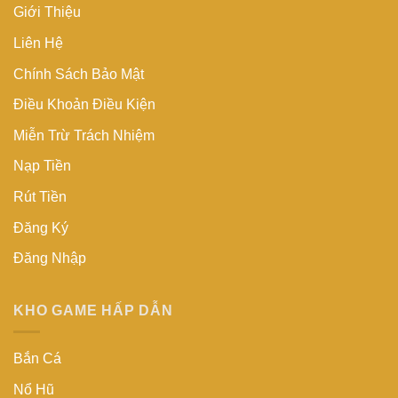
Giới Thiệu
Liên Hệ
Chính Sách Bảo Mật
Điều Khoản Điều Kiện
Miễn Trừ Trách Nhiệm
Nạp Tiền
Rút Tiền
Đăng Ký
Đăng Nhập
KHO GAME HẤP DẪN
Bắn Cá
Nổ Hũ