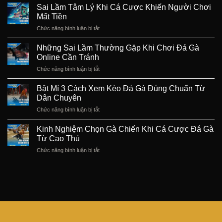
Lý
Sai Lầm Tâm Lý Khi Cá Cược Khiến Người Chơi
Ngân
Mất Tiền
Sách
Chức năng bình luận bị tắt
ở
Cá
Sai
Cược
Lầm
Những Sai Lầm Thường Gặp Khi Chơi Đá Gà
Theo
Tâm
Nguyên
Online Cần Tránh
Lý
Tắc
Chức năng bình luận bị tắt
ở
Khi
An
Những
Cá
Toàn
Sai
Bật Mí 3 Cách Xem Kèo Đá Gà Đúng Chuẩn Từ
Cược
100%
Lầm
Khiến
Dân Chuyên
Thường
Người
Chức năng bình luận bị tắt
ở
Gặp
Chơi
Bật
Khi
Mất
Mí
Kinh Nghiệm Chọn Gà Chiến Khi Cá Cược Đá Gà
Chơi
Tiền
3
Đá
Từ Cao Thủ
Cách
Gà
Chức năng bình luận bị tắt
ở
Xem
Online
Kinh
Kèo
Cần
Nghiệm
Đá
Tránh
Chọn
Gà
Gà
Đúng
Chiến
Chuẩn
Khi
Từ
Cá
Dân
Cược
Chuyên