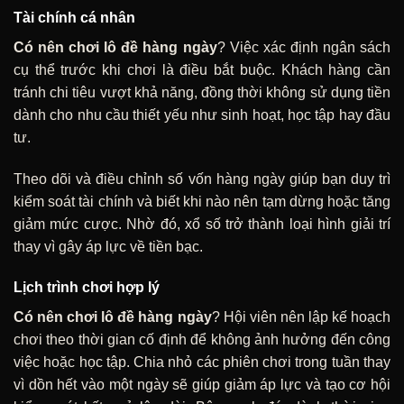
Tài chính cá nhân
Có nên chơi lô đề hàng ngày
? Việc xác định ngân sách
cụ thể trước khi chơi là điều bắt buộc. Khách hàng cần
tránh chi tiêu vượt khả năng, đồng thời không sử dụng tiền
dành cho nhu cầu thiết yếu như sinh hoạt, học tập hay đầu
tư.
Theo dõi và điều chỉnh số vốn hàng ngày giúp bạn duy trì
kiểm soát tài chính và biết khi nào nên tạm dừng hoặc tăng
giảm mức cược. Nhờ đó, xổ số trở thành loại hình giải trí
thay vì gây áp lực về tiền bạc.
Lịch trình chơi hợp lý
Có nên chơi lô đề hàng ngày
? Hội viên nên lập kế hoạch
chơi theo thời gian cố định để không ảnh hưởng đến công
việc hoặc học tập. Chia nhỏ các phiên chơi trong tuần thay
vì dồn hết vào một ngày sẽ giúp giảm áp lực và tạo cơ hội