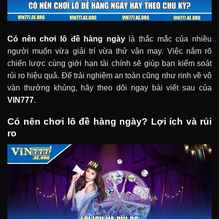
Có nên chơi lô đề hàng ngày
là thắc mắc của nhiều
người muốn vừa giải trí vừa thử vận may. Việc nắm rõ
chiến lược cùng giới hạn tài chính sẽ giúp bạn kiểm soát
rủi ro hiệu quả. Để trải nghiệm an toàn cũng như rinh về vô
vàn thưởng khủng, hãy theo dõi ngay bài viết sau của
VIN777
.
Có nên chơi lô đề hàng ngày? Lợi ích và rủi
ro