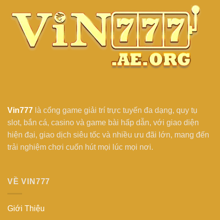
Từ
Cao
Thủ
Vin777
là cổng game giải trí trực tuyến đa dạng, quy tụ
slot, bắn cá, casino và game bài hấp dẫn, với giao diện
hiện đại, giao dịch siêu tốc và nhiều ưu đãi lớn, mang đến
trải nghiệm chơi cuốn hút mọi lúc mọi nơi.
VỀ VIN777
Giới Thiệu