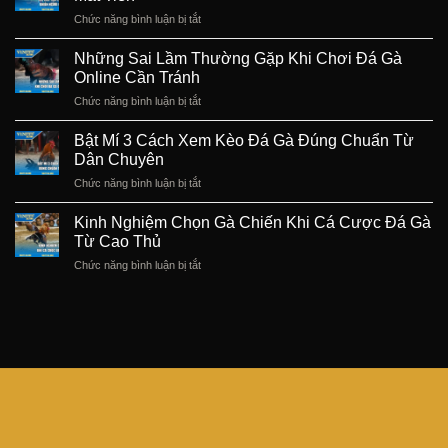
Sách
Chức năng bình luận bị tắt
ở
Cá
Sai
Cược
Lầm
Những Sai Lầm Thường Gặp Khi Chơi Đá Gà
Theo
Tâm
Nguyên
Online Cần Tránh
Lý
Tắc
Chức năng bình luận bị tắt
ở
Khi
An
Những
Cá
Toàn
Sai
Bật Mí 3 Cách Xem Kèo Đá Gà Đúng Chuẩn Từ
Cược
100%
Lầm
Khiến
Dân Chuyên
Thường
Người
Chức năng bình luận bị tắt
ở
Gặp
Chơi
Bật
Khi
Mất
Mí
Kinh Nghiệm Chọn Gà Chiến Khi Cá Cược Đá Gà
Chơi
Tiền
3
Đá
Từ Cao Thủ
Cách
Gà
Chức năng bình luận bị tắt
ở
Xem
Online
Kinh
Kèo
Cần
Nghiệm
Đá
Tránh
Chọn
Gà
Gà
Đúng
Chiến
Chuẩn
Khi
Từ
Cá
Dân
Cược
Chuyên
Đá
Gà