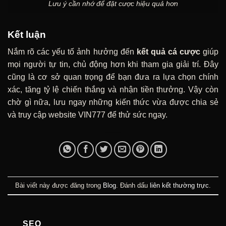
Lưu ý cần nhớ để đặt cược hiệu quả hơn
Kết luận
Nắm rõ các yếu tố ảnh hưởng đến
kết quả cá cược
giúp
mọi người tự tin, chủ động hơn khi tham gia giải trí. Đây
cũng là cơ sở quan trọng để bạn đưa ra lựa chọn chính
xác, tăng tỷ lệ chiến thắng và nhận tiền thưởng. Vậy còn
chờ gì nữa, lưu ngay những kiến thức vừa được chia sẻ
và truy cập website VIN777 để thử sức ngay.
Bài viết này được đăng trong
Blog
. Đánh dấu
liên kết thường trực
.
SEO