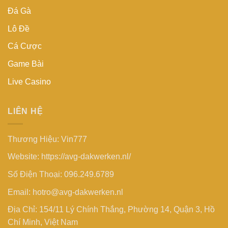
Đá Gà
Lô Đề
Cá Cược
Game Bài
Live Casino
LIÊN HỆ
Thương Hiệu: Vin777
Website: https://avg-dakwerken.nl/
Số Điện Thoại:
096.249.6789
Email:
hotro@avg-dakwerken.nl
Địa Chỉ:
154/11 Lý Chính Thắng, Phường 14, Quận 3, Hồ
Chí Minh, Việt Nam