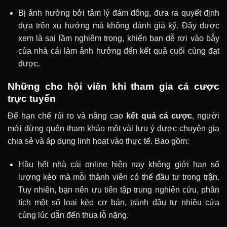
Bị ảnh hưởng bởi tâm lý đám đông, đưa ra quyết định
dựa trên xu hướng mà không đánh giá kỹ. Đây được
xem là sai lầm nghiêm trọng, khiến bạn dễ rơi vào bẫy
của nhà cái làm ảnh hưởng đến kết quả cuối cùng đạt
được.
Những cho hội viên khi tham gia cá cược
trực tuyến
Để hạn chế rủi ro và nâng cao
kết quả cá cược
, người
mới đừng quên tham khảo một vài lưu ý được chuyên gia
chia sẻ và áp dụng linh hoạt vào thực tế. Bao gồm:
Hầu hết nhà cái online hiện nay không giới hạn số
lượng kèo mà mỗi thành viên có thể đầu tư trong trận.
Tuy nhiên, bạn nên ưu tiên tập trung nghiên cứu, phân
tích một số loại kèo cơ bản, tránh đầu tư nhiều cửa
cùng lúc dẫn đến thua lỗ nặng.