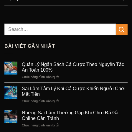
BÀI VIẾT GẦN NHẤT
Quản Lý Ngân Sách Cá Cược Theo Nguyên Tắc
An Toàn 100%
Chức năng bình luận bị tắt
ở
Quản
Lý
Sai Lầm Tâm Lý Khi Cá Cược Khiến Người Chơi
Ngân
Mất Tiền
Sách
Chức năng bình luận bị tắt
ở
Cá
Sai
Cược
Lầm
Những Sai Lầm Thường Gặp Khi Chơi Đá Gà
Theo
Tâm
Nguyên
Online Cần Tránh
Lý
Tắc
Chức năng bình luận bị tắt
ở
Khi
An
Những
Cá
Toàn