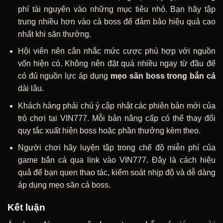
phí tài nguyên vào những mục tiêu nhỏ. Bạn hãy tập
trung nhiều hơn vào cá boss để đảm bảo hiệu quả cao
nhất khi săn thưởng.
Hội viên nên cân nhắc mức cược phù hợp với nguồn
vốn hiện có. Không nên đặt quá nhiều ngay từ đầu để
có đủ nguồn lực áp dụng
mẹo săn boss trong bắn cá
dài lâu.
Khách hàng phải chú ý cập nhật các phiên bản mới của
trò chơi tại VIN777. Mỗi bản nâng cấp có thể thay đổi
quy tắc xuất hiện boss hoặc phần thưởng kèm theo.
Người chơi hãy luyện tập trong chế độ miễn phí của
game bắn cá qua link vào VIN777. Đây là cách hiệu
quả để bạn quen thao tác, kiểm soát nhịp độ và dễ dàng
áp dụng mẹo săn cá boss.
Kết luận