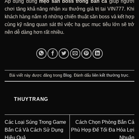
Áp dụng đúng
mẹo săn boss trong bắn cá
giúp người
chơi tăng khả năng nhận xu thưởng giá trị tại VIN777. Khi
khách hàng nắm rõ những chiến thuật săn boss và kết hợp
cùng kỹ năng quan sát thì việc hạ gục mục tiêu lớn sẽ trở
nên dễ dàng hơn rất nhiều.
Bài viết này được đăng trong
Blog
. Đánh dấu
liên kết thường trực
.
THUYTRANG
Các Loại Súng Trong Game
Cách Chọn Phòng Bắn Cá
Bắn Cá Và Cách Sử Dụng
Phù Hợp Để Tối Đa Hóa Lợi
Hiệu Quả
Nhuận