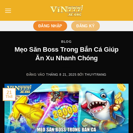
Bỏ
qua
nội
dung
ĐĂNG NHẬP
ĐĂNG KÝ
BLOG
Mẹo Săn Boss Trong Bắn Cá Giúp
Ăn Xu Nhanh Chóng
ĐĂNG VÀO
THÁNG 8 21, 2025
BỞI
THUYTRANG
21
Th8